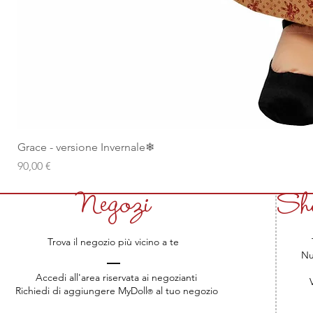
Grace - versione Invernale❄
Prezzo
90,00 €
Negozi
Sho
Trova il negozio più vicino a te
T
Nu
Accedi all'area riservata ai negozianti
V
Richiedi di aggiungere MyDoll
al tuo negozio
®