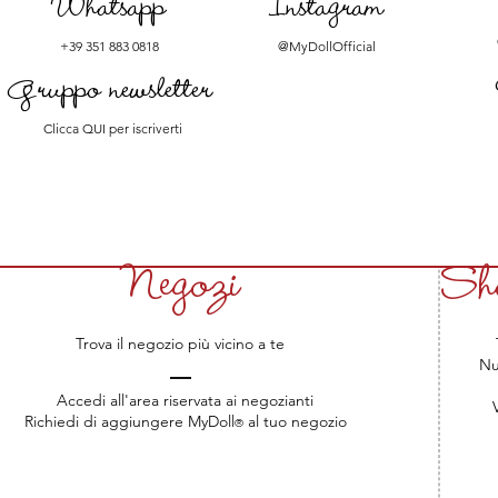
Whatsapp
Instagram
+39 351 883 0818
@MyDollOfficial
Gruppo newsletter
Clicca QUI per iscriverti
Negozi
Sho
Trova il negozio più vicino a te
T
Nu
Accedi all'area riservata ai negozianti
V
Richiedi di aggiungere MyDoll
al tuo negozio
®