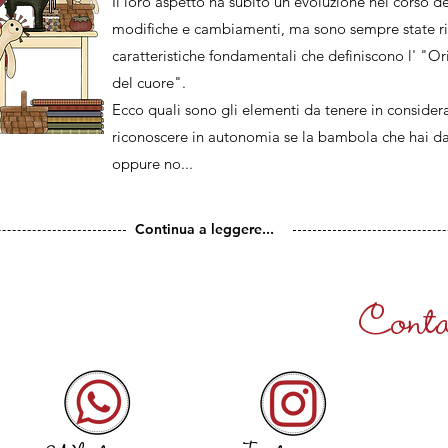
Il loro aspetto ha subito un'evoluzione nel corso de
modifiche e cambiamenti, ma sono sempre state ri
caratteristiche fondamentali che definiscono l' "O
del cuore".
Ecco quali sono gli elementi da tenere in consider
riconoscere in autonomia se la bambola che hai da
oppure no...
Continua a leggere...
Contat