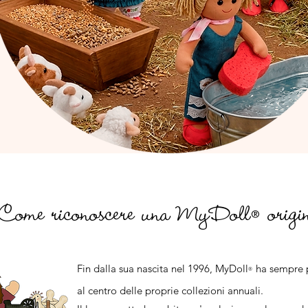
Come riconoscere una MyDoll
origin
®
Fin dalla sua nascita nel 1996, MyDoll
ha sempre 
®
al centro delle proprie collezioni annuali.