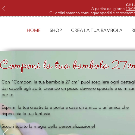
CHI
A partire dal giorno
10/0
Gli ordini saranno comunque spediti e cercherem
HOME
SHOP
CREA LA TUA BAMBOLA
R
Componi la tua bambola 27c
Con "Componi la tua bambola 27 cm" puoi scegliere ogni dettagl
dai capelli agli abiti, creando un pezzo davvero speciale e su misur
per te.
Esprimi la tua creatività e porta a casa un amico o un'amica che
rispecchia la tua fantasia.
Scopri subito la magia della personalizzazione!